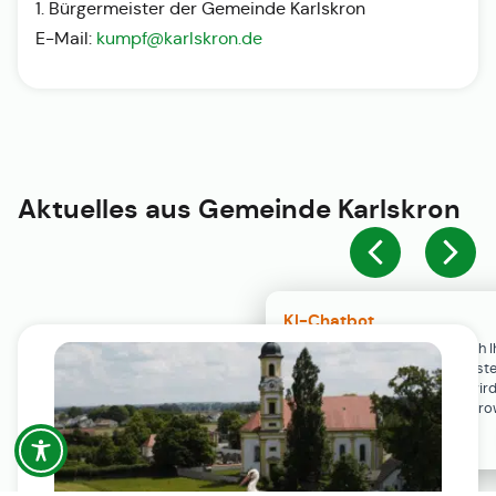
1. Bürgermeister der Gemeinde Karlskron
E-Mail:
kumpf@karlskron.de
Aktuelles aus
Gemeinde Karlskron
KI-Chatbot
Der KI-Chatbot steht erst nach I
Einwilligung in den Cookie-Einste
Verfügung. Der Chat-Verlauf wir
ausschließlich lokal in Ihrem Br
gespeichert.