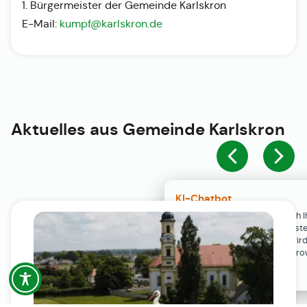
1. Bürgermeister der Gemeinde Karlskron
E-Mail:
kumpf@karlskron.de
Aktuelles aus
Gemeinde Karlskron
KI-Chatbot
Der KI-Chatbot steht erst nach I
Einwilligung in den Cookie-Einste
Verfügung. Der Chat-Verlauf wir
ausschließlich lokal in Ihrem Br
gespeichert.