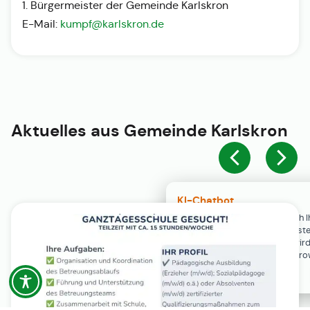
1. Bürgermeister der Gemeinde Karlskron
E-Mail:
kumpf@karlskron.de
Aktuelles aus
Gemeinde Karlskron
KI-Chatbot
Der KI-Chatbot steht erst nach I
Einwilligung in den Cookie-Einste
Verfügung. Der Chat-Verlauf wir
ausschließlich lokal in Ihrem Br
gespeichert.