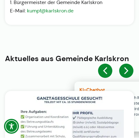
1. Bürgermeister der Gemeinde Karlskron
E-Mail:
kumpf@karlskron.de
Aktuelles aus
Gemeinde Karlskron
KI-Chatbot
Der KI-Chatbot steht erst nach I
Einwilligung in den Cookie-Einste
Verfügung. Der Chat-Verlauf wir
ausschließlich lokal in Ihrem Br
gespeichert.