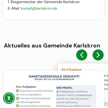
1. Bürgermeister der Gemeinde Karlskron
E-Mail:
kumpf@karlskron.de
Aktuelles aus
Gemeinde Karlskron
KI-Chatbot
Der KI-Chatbot steht erst nach I
Einwilligung in den Cookie-Einste
Verfügung. Der Chat-Verlauf wir
ausschließlich lokal in Ihrem Br
gespeichert.