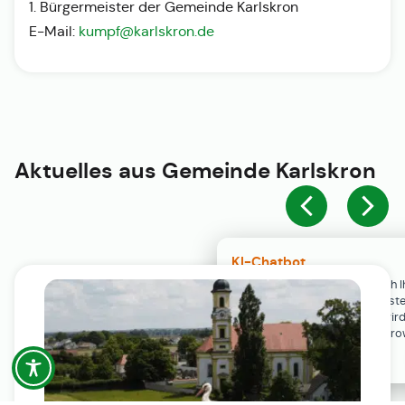
1. Bürgermeister der Gemeinde Karlskron
E-Mail:
kumpf@karlskron.de
Aktuelles aus
Gemeinde Karlskron
KI-Chatbot
Der KI-Chatbot steht erst nach I
Einwilligung in den Cookie-Einste
Verfügung. Der Chat-Verlauf wir
ausschließlich lokal in Ihrem Br
gespeichert.