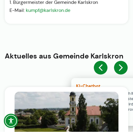
1. Bürgermeister der Gemeinde Karlskron
E-Mail:
kumpf@karlskron.de
Aktuelles aus
Gemeinde Karlskron
KI-Chatbot
Der KI-Chatbot steht erst nach I
Einwilligung in den Cookie-Einste
Verfügung. Der Chat-Verlauf wir
ausschließlich lokal in Ihrem Br
gespeichert.