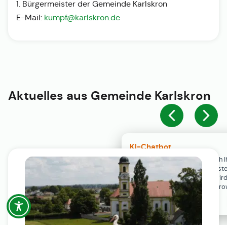
1. Bürgermeister der Gemeinde Karlskron
E-Mail:
kumpf@karlskron.de
Aktuelles aus
Gemeinde Karlskron
KI-Chatbot
Der KI-Chatbot steht erst nach I
Einwilligung in den Cookie-Einste
Verfügung. Der Chat-Verlauf wir
ausschließlich lokal in Ihrem Br
gespeichert.