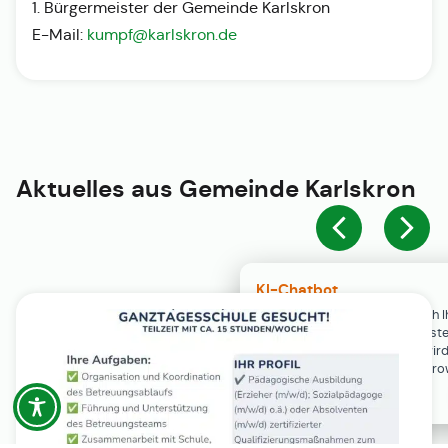
1. Bürgermeister der Gemeinde Karlskron
E-Mail:
kumpf@karlskron.de
Aktuelles aus
Gemeinde Karlskron
KI-Chatbot
Der KI-Chatbot steht erst nach I
Einwilligung in den Cookie-Einste
Verfügung. Der Chat-Verlauf wir
ausschließlich lokal in Ihrem Br
gespeichert.