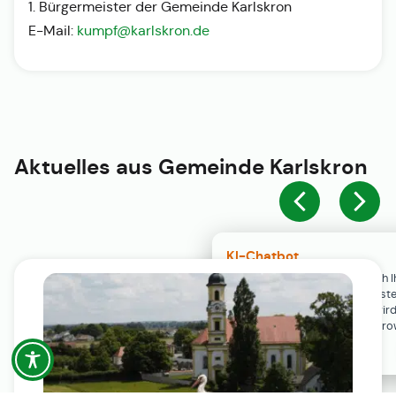
1. Bürgermeister der Gemeinde Karlskron
E-Mail:
kumpf@karlskron.de
Aktuelles aus
Gemeinde Karlskron
KI-Chatbot
Der KI-Chatbot steht erst nach I
Einwilligung in den Cookie-Einste
Verfügung. Der Chat-Verlauf wir
ausschließlich lokal in Ihrem Br
gespeichert.