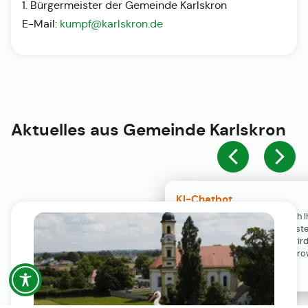
1. Bürgermeister der Gemeinde Karlskron
E-Mail:
kumpf@karlskron.de
Aktuelles aus
Gemeinde Karlskron
KI-Chatbot
Der KI-Chatbot steht erst nach I
Einwilligung in den Cookie-Einste
Verfügung. Der Chat-Verlauf wir
ausschließlich lokal in Ihrem Br
gespeichert.