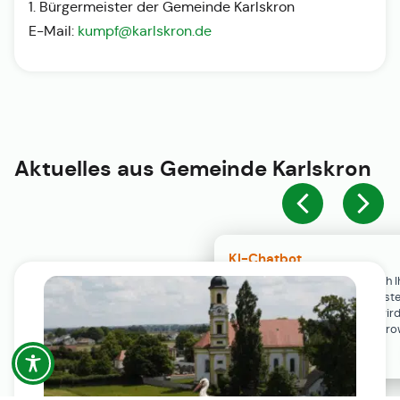
1. Bürgermeister der Gemeinde Karlskron
E-Mail:
kumpf@karlskron.de
Aktuelles aus
Gemeinde Karlskron
KI-Chatbot
Der KI-Chatbot steht erst nach I
Einwilligung in den Cookie-Einste
Verfügung. Der Chat-Verlauf wir
ausschließlich lokal in Ihrem Br
gespeichert.