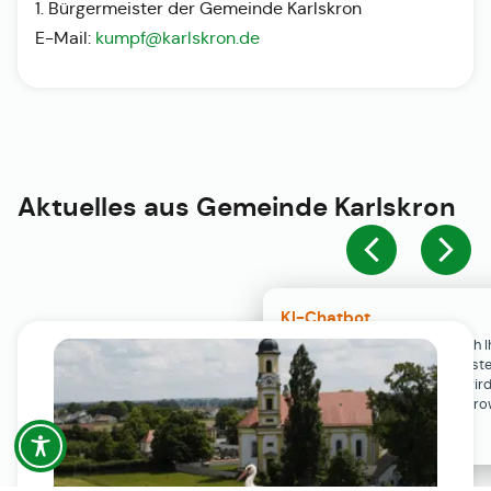
1. Bürgermeister der Gemeinde Karlskron
E-Mail:
kumpf@karlskron.de
Aktuelles aus
Gemeinde Karlskron
KI-Chatbot
Der KI-Chatbot steht erst nach I
Einwilligung in den Cookie-Einste
Verfügung. Der Chat-Verlauf wir
ausschließlich lokal in Ihrem Br
gespeichert.