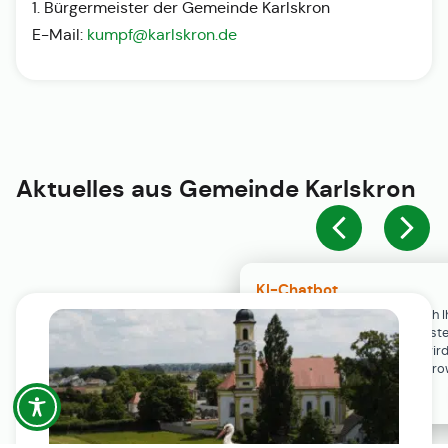
1. Bürgermeister der Gemeinde Karlskron
E-Mail:
kumpf@karlskron.de
Aktuelles aus
Gemeinde Karlskron
KI-Chatbot
Der KI-Chatbot steht erst nach I
Einwilligung in den Cookie-Einste
Verfügung. Der Chat-Verlauf wir
ausschließlich lokal in Ihrem Br
gespeichert.