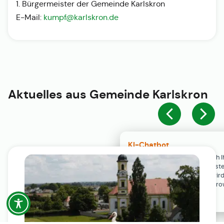
1. Bürgermeister der Gemeinde Karlskron
E-Mail:
kumpf@karlskron.de
Aktuelles aus
Gemeinde Karlskron
KI-Chatbot
Der KI-Chatbot steht erst nach I
Einwilligung in den Cookie-Einste
Verfügung. Der Chat-Verlauf wir
ausschließlich lokal in Ihrem Br
gespeichert.