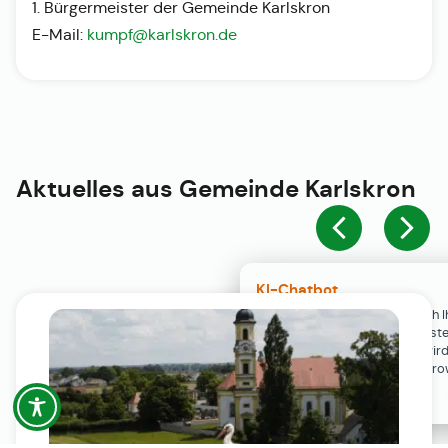
1. Bürgermeister der Gemeinde Karlskron
E-Mail:
kumpf@karlskron.de
Aktuelles aus
Gemeinde Karlskron
KI-Chatbot
Der KI-Chatbot steht erst nach I
Einwilligung in den Cookie-Einste
Verfügung. Der Chat-Verlauf wir
ausschließlich lokal in Ihrem Br
gespeichert.