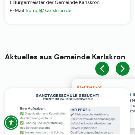
1. Bürgermeister der Gemeinde Karlskron
E-Mail:
kumpf@karlskron.de
Aktuelles aus
Gemeinde Karlskron
KI-Chatbot
Der KI-Chatbot steht erst nach I
Einwilligung in den Cookie-Einste
Verfügung. Der Chat-Verlauf wir
ausschließlich lokal in Ihrem Br
gespeichert.