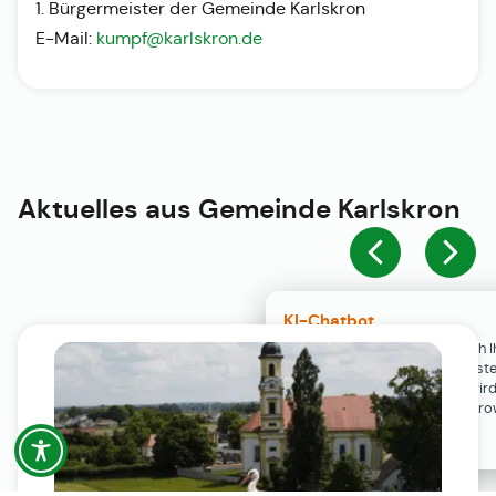
1. Bürgermeister der Gemeinde Karlskron
E-Mail:
kumpf@karlskron.de
Aktuelles aus
Gemeinde Karlskron
KI-Chatbot
Der KI-Chatbot steht erst nach I
Einwilligung in den Cookie-Einste
Verfügung. Der Chat-Verlauf wir
ausschließlich lokal in Ihrem Br
gespeichert.