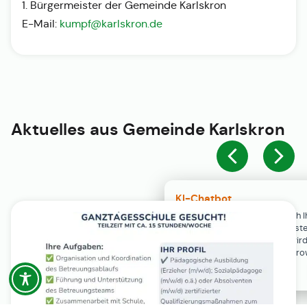
1. Bürgermeister der Gemeinde Karlskron
E-Mail:
kumpf@karlskron.de
Aktuelles aus
Gemeinde Karlskron
KI-Chatbot
Der KI-Chatbot steht erst nach I
Einwilligung in den Cookie-Einste
Verfügung. Der Chat-Verlauf wir
ausschließlich lokal in Ihrem Br
gespeichert.