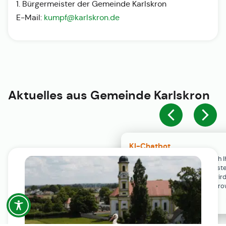
1. Bürgermeister der Gemeinde Karlskron
E-Mail:
kumpf@karlskron.de
Aktuelles aus
Gemeinde Karlskron
KI-Chatbot
Der KI-Chatbot steht erst nach I
Einwilligung in den Cookie-Einste
Verfügung. Der Chat-Verlauf wir
ausschließlich lokal in Ihrem Br
gespeichert.