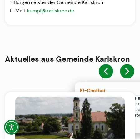
1. Bürgermeister der Gemeinde Karlskron
E-Mail:
kumpf@karlskron.de
Aktuelles aus
Gemeinde Karlskron
KI-Chatbot
Der KI-Chatbot steht erst nach I
Einwilligung in den Cookie-Einste
Verfügung. Der Chat-Verlauf wir
ausschließlich lokal in Ihrem Br
gespeichert.