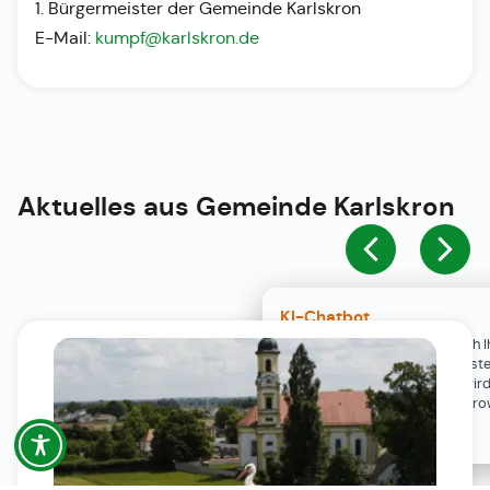
1. Bürgermeister der Gemeinde Karlskron
E-Mail:
kumpf@karlskron.de
Aktuelles aus
Gemeinde Karlskron
KI-Chatbot
Der KI-Chatbot steht erst nach I
Einwilligung in den Cookie-Einste
Verfügung. Der Chat-Verlauf wir
ausschließlich lokal in Ihrem Br
gespeichert.