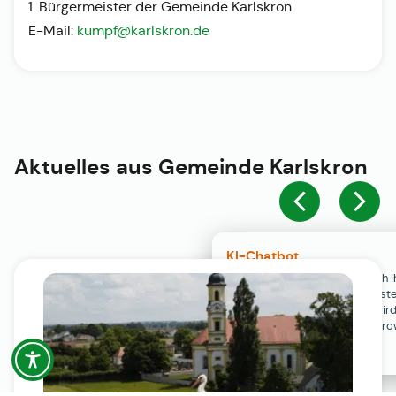
1. Bürgermeister der Gemeinde Karlskron
E-Mail:
kumpf@karlskron.de
Aktuelles aus
Gemeinde Karlskron
KI-Chatbot
Der KI-Chatbot steht erst nach I
Einwilligung in den Cookie-Einste
Verfügung. Der Chat-Verlauf wir
ausschließlich lokal in Ihrem Br
gespeichert.