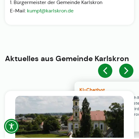
1. Bürgermeister der Gemeinde Karlskron
E-Mail:
kumpf@karlskron.de
Aktuelles aus
Gemeinde Karlskron
KI-Chatbot
Der KI-Chatbot steht erst nach I
Einwilligung in den Cookie-Einste
Verfügung. Der Chat-Verlauf wir
ausschließlich lokal in Ihrem Br
gespeichert.