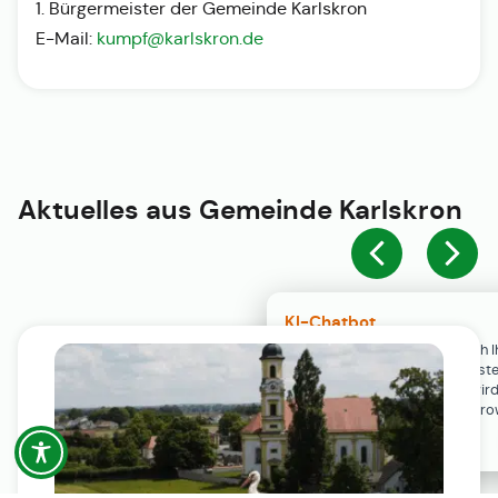
1. Bürgermeister der Gemeinde Karlskron
E-Mail:
kumpf@karlskron.de
Aktuelles aus
Gemeinde Karlskron
KI-Chatbot
Der KI-Chatbot steht erst nach I
Einwilligung in den Cookie-Einste
Verfügung. Der Chat-Verlauf wir
ausschließlich lokal in Ihrem Br
gespeichert.