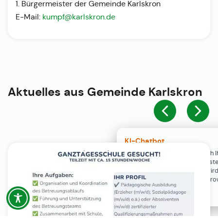
1. Bürgermeister der Gemeinde Karlskron
E-Mail:
kumpf@karlskron.de
Aktuelles aus
Gemeinde Karlskron
KI-Chatbot
Der KI-Chatbot steht erst nach I
Einwilligung in den Cookie-Einste
Verfügung. Der Chat-Verlauf wir
ausschließlich lokal in Ihrem Br
gespeichert.