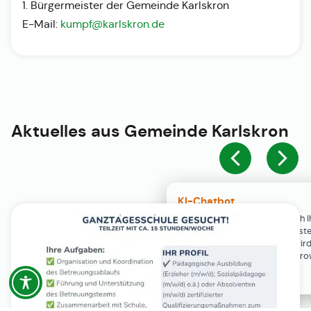
1. Bürgermeister der Gemeinde Karlskron
E-Mail:
kumpf@karlskron.de
Aktuelles aus
Gemeinde Karlskron
KI-Chatbot
Der KI-Chatbot steht erst nach I
Einwilligung in den Cookie-Einste
Verfügung. Der Chat-Verlauf wir
ausschließlich lokal in Ihrem Br
gespeichert.