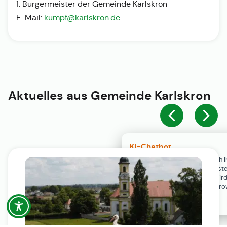
1. Bürgermeister der Gemeinde Karlskron
E-Mail:
kumpf@karlskron.de
Aktuelles aus
Gemeinde Karlskron
KI-Chatbot
Der KI-Chatbot steht erst nach I
Einwilligung in den Cookie-Einste
Verfügung. Der Chat-Verlauf wir
ausschließlich lokal in Ihrem Br
gespeichert.