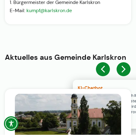
1. Bürgermeister der Gemeinde Karlskron
E-Mail:
kumpf@karlskron.de
Aktuelles aus
Gemeinde Karlskron
KI-Chatbot
Der KI-Chatbot steht erst nach I
Einwilligung in den Cookie-Einste
Verfügung. Der Chat-Verlauf wir
ausschließlich lokal in Ihrem Br
gespeichert.