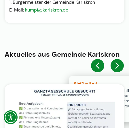
1. Bürgermeister der Gemeinde Karlskron
E-Mail:
kumpf@karlskron.de
Aktuelles aus
Gemeinde Karlskron
KI-Chatbot
Der KI-Chatbot steht erst nach I
Einwilligung in den Cookie-Einste
Verfügung. Der Chat-Verlauf wir
ausschließlich lokal in Ihrem Br
gespeichert.