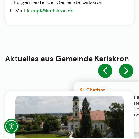
1. Bürgermeister der Gemeinde Karlskron
E-Mail:
kumpf@karlskron.de
Aktuelles aus
Gemeinde Karlskron
KI-Chatbot
Der KI-Chatbot steht erst nach I
Einwilligung in den Cookie-Einste
Verfügung. Der Chat-Verlauf wir
ausschließlich lokal in Ihrem Br
gespeichert.