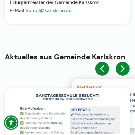
1. Bürgermeister der Gemeinde Karlskron
E-Mail:
kumpf@karlskron.de
Aktuelles aus
Gemeinde Karlskron
KI-Chatbot
Der KI-Chatbot steht erst nach I
Einwilligung in den Cookie-Einste
Verfügung. Der Chat-Verlauf wir
ausschließlich lokal in Ihrem Br
gespeichert.