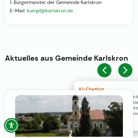
1. Bürgermeister der Gemeinde Karlskron
E-Mail:
kumpf@karlskron.de
Aktuelles aus
Gemeinde Karlskron
KI-Chatbot
Der KI-Chatbot steht erst nach I
Einwilligung in den Cookie-Einste
Verfügung. Der Chat-Verlauf wir
ausschließlich lokal in Ihrem Br
gespeichert.