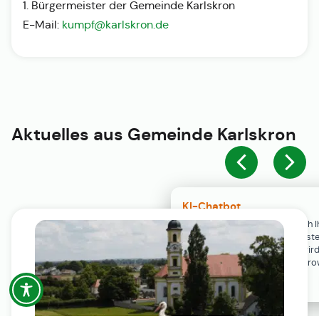
1. Bürgermeister der Gemeinde Karlskron
E-Mail:
kumpf@karlskron.de
Aktuelles aus
Gemeinde Karlskron
KI-Chatbot
Der KI-Chatbot steht erst nach I
Einwilligung in den Cookie-Einste
Verfügung. Der Chat-Verlauf wir
ausschließlich lokal in Ihrem Br
gespeichert.