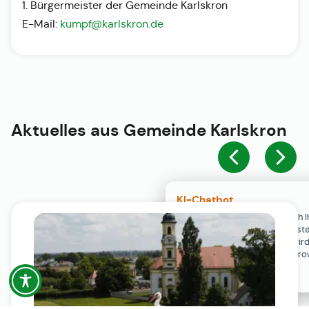
1. Bürgermeister der Gemeinde Karlskron
E-Mail:
kumpf@karlskron.de
Aktuelles aus
Gemeinde Karlskron
KI-Chatbot
Der KI-Chatbot steht erst nach I
Einwilligung in den Cookie-Einste
Verfügung. Der Chat-Verlauf wir
ausschließlich lokal in Ihrem Br
gespeichert.