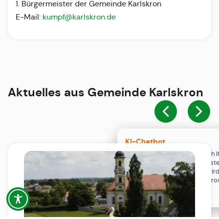
1. Bürgermeister der Gemeinde Karlskron
E-Mail:
kumpf@karlskron.de
Aktuelles aus
Gemeinde Karlskron
KI-Chatbot
Der KI-Chatbot steht erst nach I
Einwilligung in den Cookie-Einste
Verfügung. Der Chat-Verlauf wir
ausschließlich lokal in Ihrem Br
gespeichert.