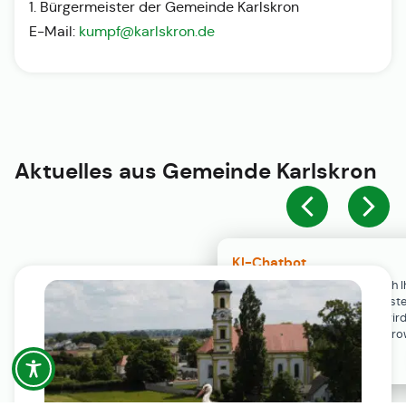
1. Bürgermeister der Gemeinde Karlskron
E-Mail:
kumpf@karlskron.de
Aktuelles aus
Gemeinde Karlskron
KI-Chatbot
Der KI-Chatbot steht erst nach I
Einwilligung in den Cookie-Einste
Verfügung. Der Chat-Verlauf wir
ausschließlich lokal in Ihrem Br
gespeichert.