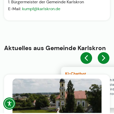
1. Bürgermeister der Gemeinde Karlskron
E-Mail:
kumpf@karlskron.de
Aktuelles aus
Gemeinde Karlskron
KI-Chatbot
Der KI-Chatbot steht erst nach I
Einwilligung in den Cookie-Einste
Verfügung. Der Chat-Verlauf wir
ausschließlich lokal in Ihrem Br
gespeichert.