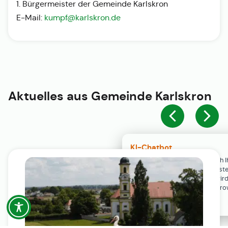
1. Bürgermeister der Gemeinde Karlskron
E-Mail:
kumpf@karlskron.de
Aktuelles aus
Gemeinde Karlskron
KI-Chatbot
Der KI-Chatbot steht erst nach I
Einwilligung in den Cookie-Einste
Verfügung. Der Chat-Verlauf wir
ausschließlich lokal in Ihrem Br
gespeichert.