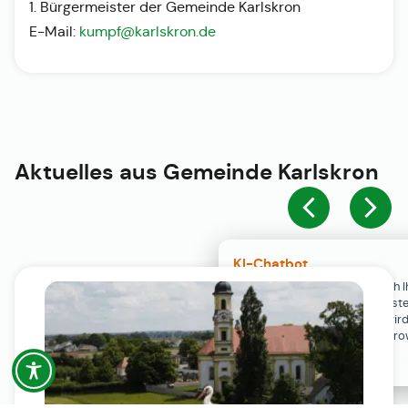
1. Bürgermeister der Gemeinde Karlskron
E-Mail:
kumpf@karlskron.de
Aktuelles aus
Gemeinde Karlskron
KI-Chatbot
Der KI-Chatbot steht erst nach I
Einwilligung in den Cookie-Einste
Verfügung. Der Chat-Verlauf wir
ausschließlich lokal in Ihrem Br
gespeichert.