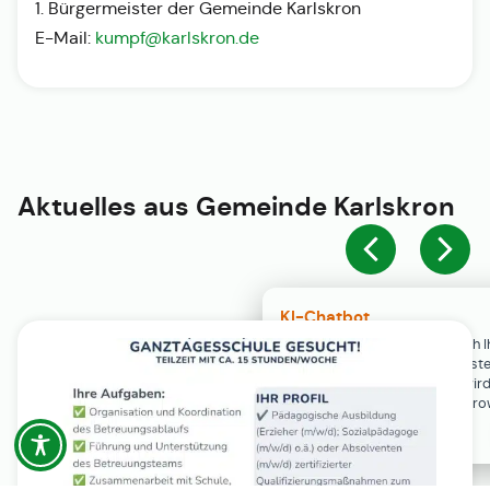
1. Bürgermeister der Gemeinde Karlskron
E-Mail:
kumpf@karlskron.de
Aktuelles aus
Gemeinde Karlskron
KI-Chatbot
Der KI-Chatbot steht erst nach I
Einwilligung in den Cookie-Einste
Verfügung. Der Chat-Verlauf wir
ausschließlich lokal in Ihrem Br
gespeichert.