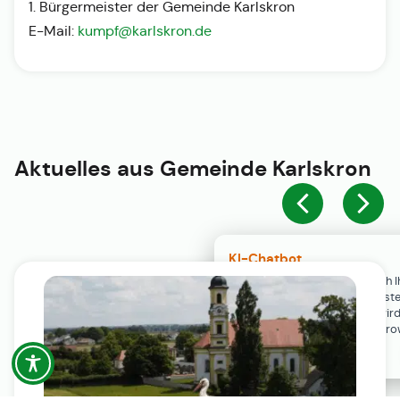
1. Bürgermeister der Gemeinde Karlskron
E-Mail:
kumpf@karlskron.de
Aktuelles aus
Gemeinde Karlskron
KI-Chatbot
Der KI-Chatbot steht erst nach I
Einwilligung in den Cookie-Einste
Verfügung. Der Chat-Verlauf wir
ausschließlich lokal in Ihrem Br
gespeichert.