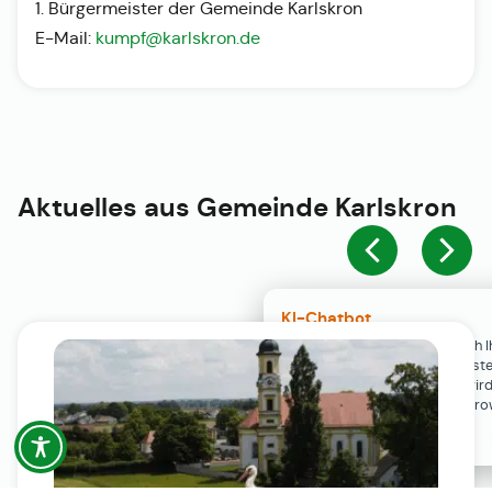
1. Bürgermeister der Gemeinde Karlskron
E-Mail:
kumpf@karlskron.de
Aktuelles aus
Gemeinde Karlskron
KI-Chatbot
Der KI-Chatbot steht erst nach I
Einwilligung in den Cookie-Einste
Verfügung. Der Chat-Verlauf wir
ausschließlich lokal in Ihrem Br
gespeichert.