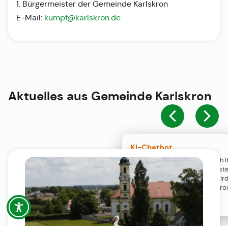
1. Bürgermeister der Gemeinde Karlskron
E-Mail:
kumpf@karlskron.de
Aktuelles aus
Gemeinde Karlskron
KI-Chatbot
Der KI-Chatbot steht erst nach I
Einwilligung in den Cookie-Einste
Verfügung. Der Chat-Verlauf wir
ausschließlich lokal in Ihrem Br
gespeichert.