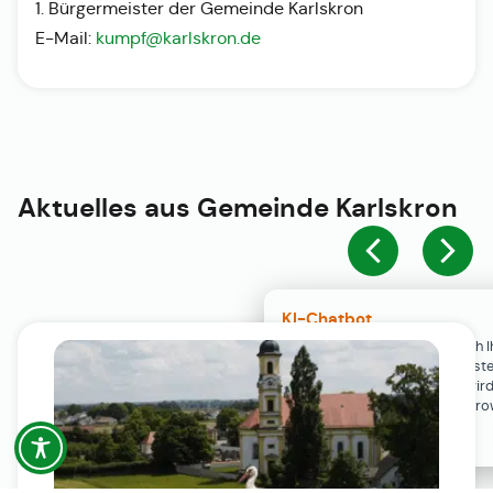
1. Bürgermeister der Gemeinde Karlskron
E-Mail:
kumpf@karlskron.de
Aktuelles aus
Gemeinde Karlskron
KI-Chatbot
Der KI-Chatbot steht erst nach I
Einwilligung in den Cookie-Einste
Verfügung. Der Chat-Verlauf wir
ausschließlich lokal in Ihrem Br
gespeichert.