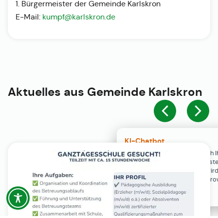
1. Bürgermeister der Gemeinde Karlskron
E-Mail:
kumpf@karlskron.de
Aktuelles aus
Gemeinde Karlskron
KI-Chatbot
Der KI-Chatbot steht erst nach I
Einwilligung in den Cookie-Einste
Verfügung. Der Chat-Verlauf wir
ausschließlich lokal in Ihrem Br
gespeichert.