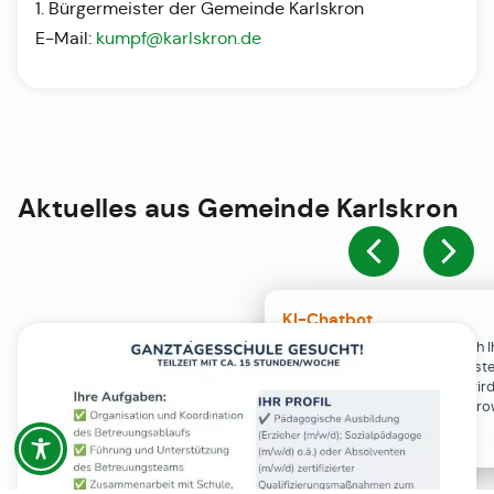
1. Bürgermeister der Gemeinde Karlskron
E-Mail:
kumpf@karlskron.de
Aktuelles aus
Gemeinde Karlskron
KI-Chatbot
Der KI-Chatbot steht erst nach I
Einwilligung in den Cookie-Einste
Verfügung. Der Chat-Verlauf wir
ausschließlich lokal in Ihrem Br
gespeichert.