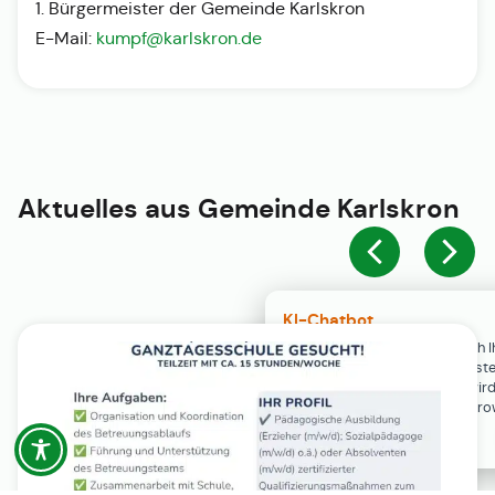
1. Bürgermeister der Gemeinde Karlskron
E-Mail:
kumpf@karlskron.de
Aktuelles aus
Gemeinde Karlskron
KI-Chatbot
Der KI-Chatbot steht erst nach I
Einwilligung in den Cookie-Einste
Verfügung. Der Chat-Verlauf wir
ausschließlich lokal in Ihrem Br
gespeichert.