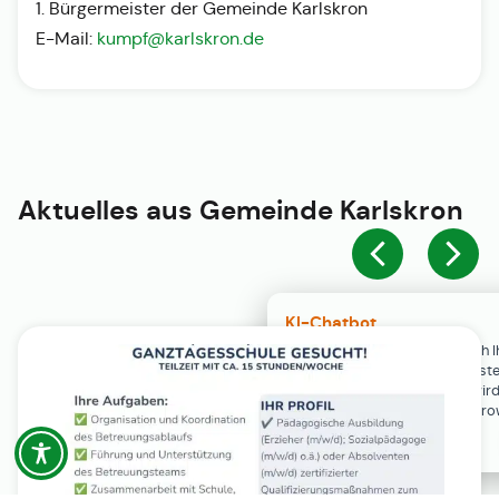
1. Bürgermeister der Gemeinde Karlskron
E-Mail:
kumpf@karlskron.de
Aktuelles aus
Gemeinde Karlskron
KI-Chatbot
Der KI-Chatbot steht erst nach I
Einwilligung in den Cookie-Einste
Verfügung. Der Chat-Verlauf wir
ausschließlich lokal in Ihrem Br
gespeichert.