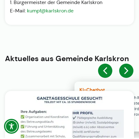
1. Bürgermeister der Gemeinde Karlskron
E-Mail:
kumpf@karlskron.de
Aktuelles aus
Gemeinde Karlskron
KI-Chatbot
Der KI-Chatbot steht erst nach I
Einwilligung in den Cookie-Einste
Verfügung. Der Chat-Verlauf wir
ausschließlich lokal in Ihrem Br
gespeichert.